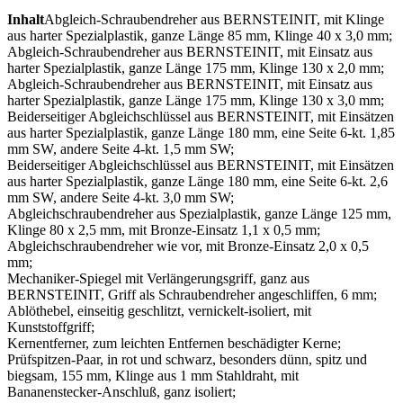
Inhalt
Abgleich-Schraubendreher aus BERNSTEINIT, mit Klinge
aus harter Spezialplastik, ganze Länge 85 mm, Klinge 40 x 3,0 mm;
Abgleich-Schraubendreher aus BERNSTEINIT, mit Einsatz aus
harter Spezialplastik, ganze Länge 175 mm, Klinge 130 x 2,0 mm;
Abgleich-Schraubendreher aus BERNSTEINIT, mit Einsatz aus
harter Spezialplastik, ganze Länge 175 mm, Klinge 130 x 3,0 mm;
Beiderseitiger Abgleichschlüssel aus BERNSTEINIT, mit Einsätzen
aus harter Spezialplastik, ganze Länge 180 mm, eine Seite 6-kt. 1,85
mm SW, andere Seite 4-kt. 1,5 mm SW;
Beiderseitiger Abgleichschlüssel aus BERNSTEINIT, mit Einsätzen
aus harter Spezialplastik, ganze Länge 180 mm, eine Seite 6-kt. 2,6
mm SW, andere Seite 4-kt. 3,0 mm SW;
Abgleichschraubendreher aus Spezialplastik, ganze Länge 125 mm,
Klinge 80 x 2,5 mm, mit Bronze-Einsatz 1,1 x 0,5 mm;
Abgleichschraubendreher wie vor, mit Bronze-Einsatz 2,0 x 0,5
mm;
Mechaniker-Spiegel mit Verlängerungsgriff, ganz aus
BERNSTEINIT, Griff als Schraubendreher angeschliffen, 6 mm;
Ablöthebel, einseitig geschlitzt, vernickelt-isoliert, mit
Kunststoffgriff;
Kernentferner, zum leichten Entfernen beschädigter Kerne;
Prüfspitzen-Paar, in rot und schwarz, besonders dünn, spitz und
biegsam, 155 mm, Klinge aus 1 mm Stahldraht, mit
Bananenstecker-Anschluß, ganz isoliert;