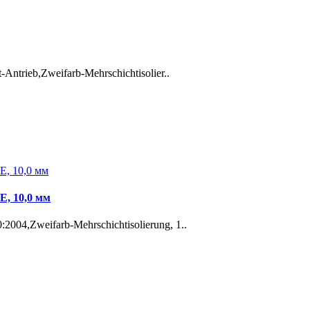
Antrieb,Zweifarb-Mehrschichtisolier..
E, 10,0 мм
004,Zweifarb-Mehrschichtisolierung, 1..