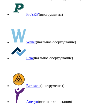
Pro'sKit'
(инструменты)
Weller
(паяльное оборудование)
Ersa
(паяльное оборудование)
Bernstein
(инструменты)
Artesyn
(источники питания)