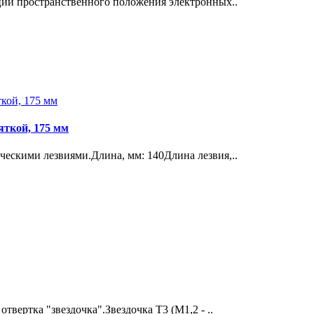
ции пространственного положения электронных..
яткой, 175 мм
ескими лезвиями.Длина, мм: 140Длина лезвия,..
вертка "звездочка".Звездочка T3 (M1,2 - ..