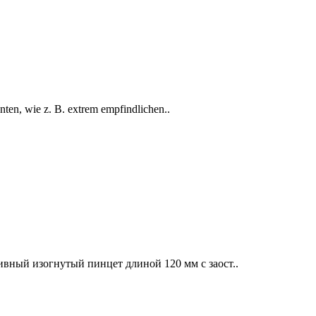
ten, wie z. B. extrem empfindlichen..
вный изогнутый пинцет длиной 120 мм с заост..