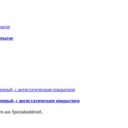
енчатое
тренный, с антистатическим покрытием
 aus Spezialstahlrostf..