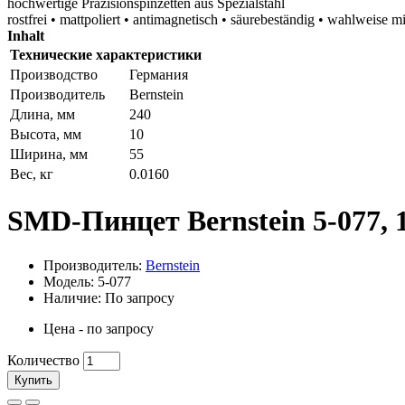
hochwertige Präzisionspinzetten aus Spezialstahl
rostfrei • mattpoliert • antimagnetisch • säurebeständig • wahlweise
Inhalt
Технические характеристики
Производство
Германия
Производитель
Bernstein
Длина, мм
240
Высота, мм
10
Ширина, мм
55
Вес, кг
0.0160
SMD-Пинцет Bernstein 5-077, 
Производитель:
Bernstein
Модель: 5-077
Наличие: По запросу
Цена - по запросу
Количество
Купить