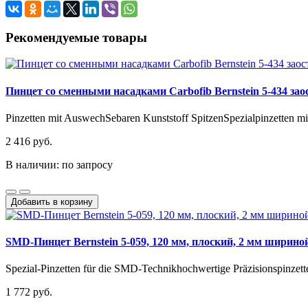
Рекомендуемые товары
Пинцет со сменными насадками Carbofib Bernstein 5-434 за
Pinzetten mit AuswechSebaren Kunststoff SpitzenSpezialpinzetten mi
2 416 руб.
В наличии: по запросу
Добавить в корзину
SMD-Пинцет Bernstein 5-059, 120 мм, плоский, 2 мм ширино
Spezial-Pinzetten für die SMD-Technikhochwertige Präzisionspinzetten 
1 772 руб.