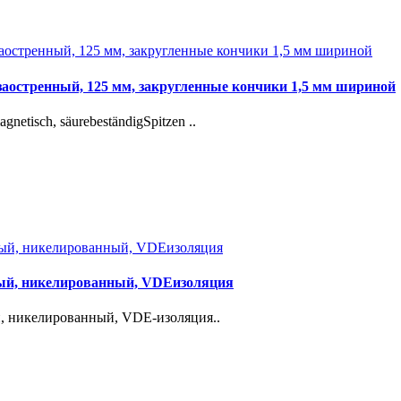
 заостренный, 125 мм, закругленные кончики 1,5 мм шириной
gnetisch, säurebeständigSpitzen ..
утый, никелированный, VDEизоляция
й, никелированный, VDE-изоляция..